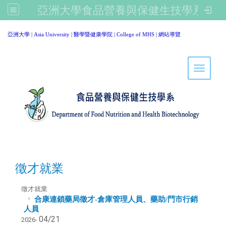
亞洲大學食品營養與保健生技學系
:::
亞洲大學
|
Asia University
|
醫學暨健康學院
|
College of MHS
|
網站導覽
Toggle 
徵才就業
徵才就業
合康連鎖藥局徵才-倉庫管理人員、藥助/門市行銷
人員
04/21
2026-