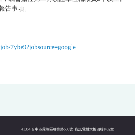
核報告事項。
/job/7ybe9?jobsource=google
41354 台中市霧峰區柳豐路500號 資訊電機大樓四樓I402室