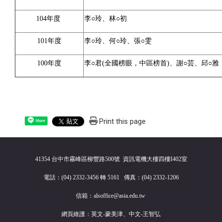
104年度
李○玲、林○初
101年度
李○玲、何○玲、張○雯
100年度
李○君(全國榜眼，中區榜首)、謝○芸、邱○雅
Print this page
Share
41354 台中市霧峰區柳豐路500號 資訊電機大樓四樓I402室
電話：(04) 2332-3456 轉 5161 傳真：(04) 2332-1206
信箱：alsoffice@asia.edu.tw
網頁維護：英文-蒙美津、中文-王智弘