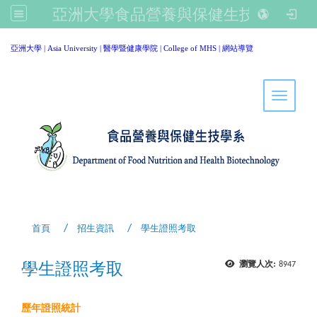
亞洲大學食品營養與保健生技學系
:::
亞洲大學
|
Asia University
|
醫學暨健康學院
|
College of MHS
|
網站導覽
Toggle 
首頁
招生資訊
學生證照考取
學生證照考取
瀏覽人次:
8947
歷年證照統計