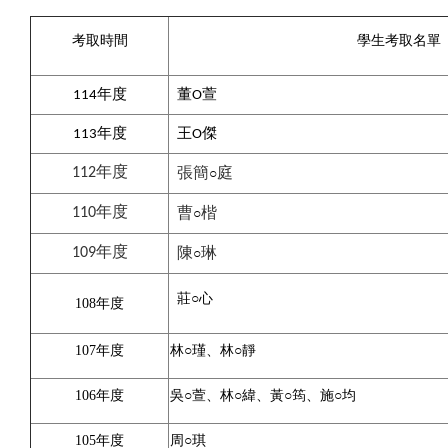
考取時間
學生考取名單
114年度
董O萱
113年度
王O傑
112年度
張簡
○
庭
110年度
曹
○
楷
109年度
陳
○
琳
莊○心
108年度
107年度
林○瑾、林○靜
106年度
吳○萱、林○緯、黃○筠、施○均
105年度
周○琪