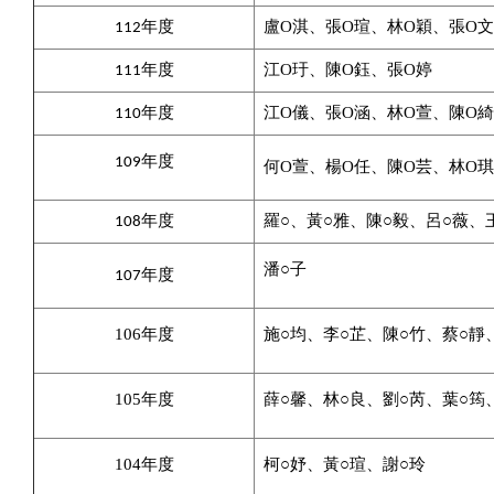
O
O
O
O
112年度
盧
淇、張
瑄、林
穎、張
文
O
O
O
111年度
江
玗、陳
鈺、張
婷
O
O
O
O
110年度
江
儀、張
涵、林
萱、陳
綺
109年度
何O
、楊O任、陳
O
芸、林
O
琪
萱
羅○、黃○雅、陳○毅、呂○薇、
108年度
○
潘
子
107年度
106年度
施
○
均、李
○
芷、陳
○
竹、蔡
○
靜
105年度
薛○馨、林○良、劉○芮、葉○筠
104年度
柯○妤、黃○瑄、謝○玲