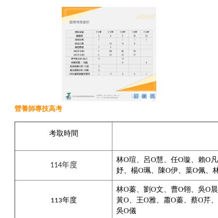
營養師專技高考
考取時間
林
O
瑄、呂
O
慧、任
O
璇、賴
O
凡
114年度
妤、楊
O
珮、陳
O
伊、葉
O
佩、
林O蓁、劉O文、曹O翎、吳O
黃O、王
O
雅、蕭
O
蓁、蔡
O
芹、
113年度
吳
O
儀