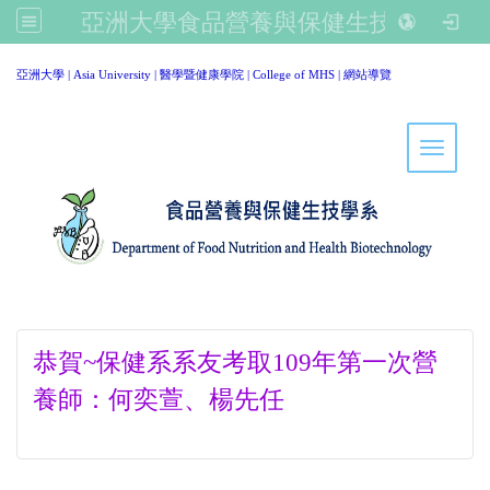
亞洲大學食品營養與保健生技學系
:::
亞洲大學
|
Asia University
|
醫學暨健康學院
|
College of MHS
|
網站導覽
Toggle 
恭賀~保健系系友考取109年第一次營
養師：何奕萱、楊先任