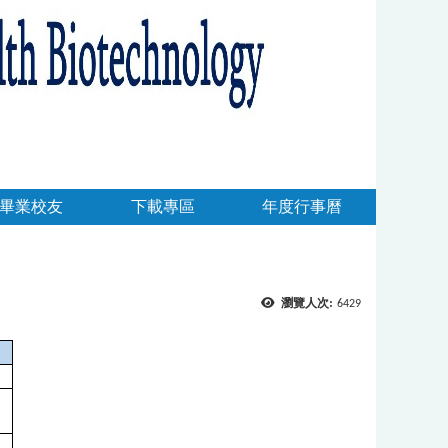
畢業校友
下載專區
年度行事曆
瀏覽人次:
6429