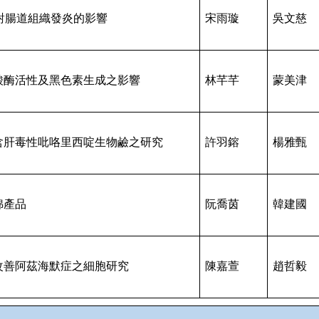
對腸道組織發炎的影響
宋雨璇
吳文慈
酸酶活性及黑色素生成之影響
林芊芊
蒙美津
含肝毒性吡咯里西啶生物鹼之研究
許羽鎔
楊雅甄
綿產品
阮喬茵
韓建國
改善阿茲海默症之細胞研究
陳嘉萱
趙哲毅