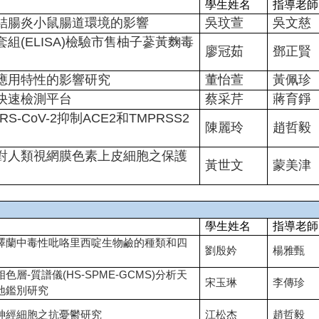
學生姓名
指導老師
結腸炎小鼠腸道環境的影響
吳玟萱
吳文慈
組(ELISA)檢驗市售柚子蔘黃麴毒
廖冠茹
鄧正賢
應用特性的影響研究
董怡萱
黃佩珍
快速檢測平台
蔡采芹
蔣育錚
-CoV-2抑制ACE2和TMPRSS2
陳麗玲
趙哲毅
對人類視網膜色素上皮細胞之保護
黃世文
蒙美津
學生姓名
指導老師
澤蘭中毒性吡咯里西啶生物鹼的種類和四
劉殷妗
楊雅甄
層-質譜儀(HS-SPME-GCMS)分析天
宋玉琳
李傳珍
地鑑別研究
神經細胞之抗憂鬱研究
江松杰
趙哲毅