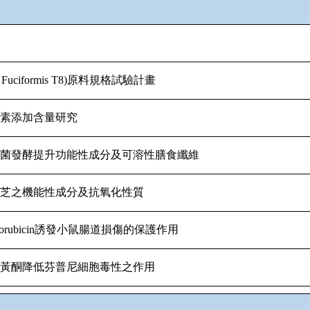
 Fuciformis T8)
原料規格試驗計畫
樟素添加含量研究
酸菌發酵提升功能性成分及可溶性膳食纖維
靈芝之機能性成分及抗氧化性質
rubicin
誘發小鼠腸道損傷的保護作用
類黃酮降低芬普尼細胞毒性之作用