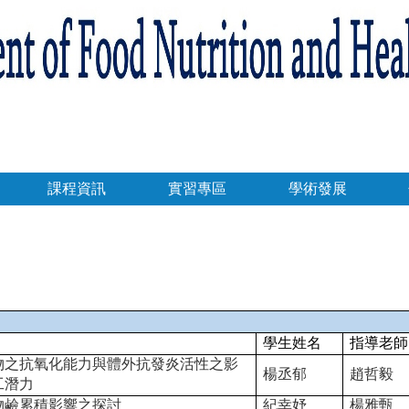
課程資訊
實習專區
學術發展
學生姓名
指導老師
物之抗氧化能力與體外抗發炎活性之影
楊丞郁
趙哲毅
工潛力
物鹼累積影響之探討
紀幸妤
楊雅甄