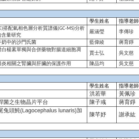
學生姓名
指導老師
E)搭配氣相色層分析質譜儀(GC-MS)分析
嚴涵瑩
李傳珍
)的含量研究
牛奶中的沙門氏菌
藍偉綾
蔣育錚
討白楊素單獨與合併藥物對腸道細胞凋
賈士弘
吳文慈
腸炎相關之腎臟與肝臟的保護作用
陳品均
吳文慈
學生姓名
指導老師
洪若華
黃佩珍
桿菌之生物晶片平台
陳子彧
蔣育錚
Lagocephalus lunaris)加
陳芊妤
謝承紘