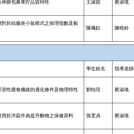
拉伸膜包裹青貯品質特性
王淑媗
蔡淑瑤
醣對於結腸炎小鼠模式之病理指數及黏
陳珮鈺
陳曉鈴
學生姓名
指導老師
可溶性膳食纖維的適化條件及物理特性
劉怡瑄
蔡淑瑤
應用於洋菇作為提升酚物之保健原料
孫雯貞
蔡淑瑤