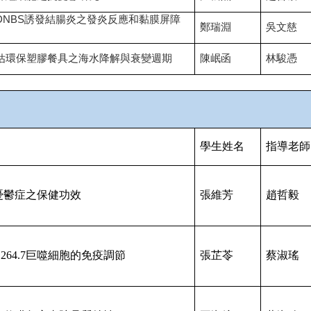
DNBS誘發結腸炎之發炎反應和黏膜屏障
鄭瑞淵
吳文慈
估環保塑膠餐具之海水降解與衰變週期
陳岷函
林駿憑
學生姓名
指導老師
憂鬱症之保健功效
張維芳
趙哲毅
 264.7
巨噬細胞的免疫調節
張芷苓
蔡淑瑤