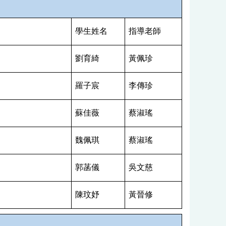
學生姓名
指導老師
劉育綺
黃佩珍
羅子宸
李傳珍
蘇佳薇
蔡淑瑤
魏佩琪
蔡淑瑤
郭菡儀
吳文慈
陳玟妤
黃晉修