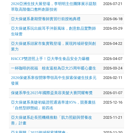
2026亞洲生技大展登場，李明明主任團隊展示菇類
2026-07-21
萃取高階傷口敷料創新技術
亞大保健系暑期營養師實習行前授袍典禮
2026-06-18
亞大保健系玩出銀耳手沖新風味，創意飲品驚艷師
2026-05-29
生味蕾
亞大保健系頭家市集實戰登場，展現跨域研發與創
2026-04-22
業力
HACCP雙證照上手！亞大學生食品安全力爆棚
2026-04-07
一杯咖啡的祝福 校友返校為亞大25周年暖心慶生
2026-03-24
2026保健系寒假營隊帶領高中生探索保健生技多元
2026-02-11
發展
保健系學生2025年國際盃美容美髮大賽閃耀奪獎
2026-01-07
亞大保健系美睫初級證照通過率達95%，競賽囊括
2025-12-16
「自然型靜態組」前四名
亞大保健系赴長照機構推動「肌力照顧與營養改
2025-11-21
善」計畫
亞大舉辦「2025跨域探索博覽會」
2025-11-20