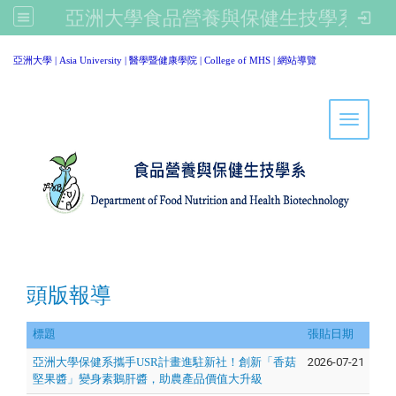
亞洲大學食品營養與保健生技學系
:::
亞洲大學
|
Asia University
|
醫學暨健康學院
|
College of MHS
|
網站導覽
Toggle 
頭版報導
標題
張貼日期
亞洲大學保健系攜手USR計畫進駐新社！創新「香菇
2026-07-21
堅果醬」變身素鵝肝醬，助農產品價值大升級