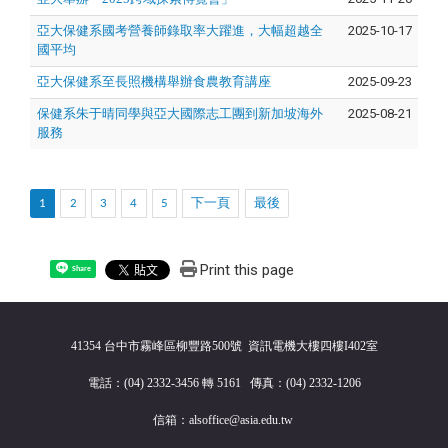
亞大保健系國考營養師錄取率大躍進，大幅超越全
2025-10-17
國平均
亞大保健系至長照機構舉辦食農教育講座
2025-09-23
保健系朱于晴同學與亞大國際志工團到新加坡海外
2025-08-21
服務
1
2
3
4
5
下一頁
最後
Print this page
Share
41354 台中市霧峰區柳豐路500號 資訊電機大樓四樓I402室
電話：(04) 2332-3456 轉 5161 傳真：(04) 2332-1206
信箱：alsoffice@asia.edu.tw