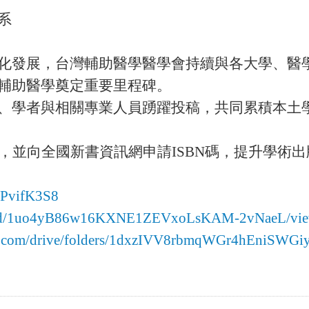
系
化發展，台灣輔助醫學醫學會持續與各大學、醫學
輔助醫學奠定重要里程碑。
、學者與相關專業人員踴躍投稿，共同累積本土
，並向全國新書資訊網申請ISBN碼，提升學術
NPvifK3S8
/file/d/1uo4yB86w16KXNE1ZEVxoLsKAM-2vNaeL/vi
gle.com/drive/folders/1dxzIVV8rbmqWGr4hEniSWGi