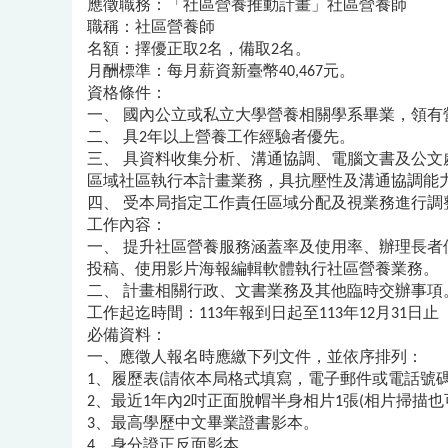
應徵職務：「社區營養推動計畫」社區營養師
職稱：社區營養師
名額：擇優正取2名，備取2名。
月酬標準：每月薪資新臺幣40,467元。
資格條件：
一、 國內公立或私立大學營養相關學系畢業，領有
二、 具2年以上營養工作經驗者優先。
三、 具資料收集分析、溝通協調、電腦文書及公文處理能
區域社區執行本計畫業務，具抗壓性及溝通協調能
四、 受本局指定工作責任區域分配及視業務進行調
工作內容：
一、 提升社區營養服務涵蓋率及使用率、辦理長
投稿、使用影片海報編輯軟體執行社區營養業務。
二、 計畫相關行政、文書業務及其他臨時交辦事項
工作起迄時間：113年報到日起至113年12月31日止
必備資料：
一、應徵人報名時應繳下列文件，並依序排列：
1、履歷表(請依本局格式填寫，電子郵件或電話號
2、最近1年內2吋正面脫帽半身相片1張(相片掃描
3、最高學歷中文畢業證書影本。
4、身分證正反面影本。