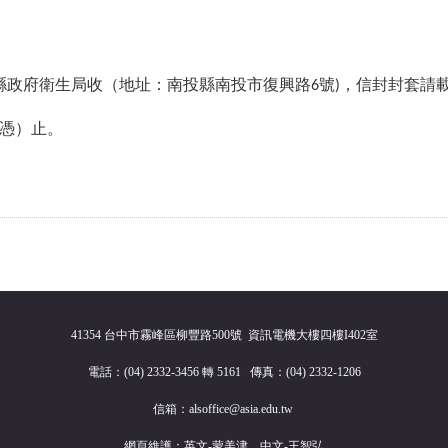
縣政府衛生局收（地址：南投縣南投市復興路6號)，信封封套請
為憑）止。
41354 台中市霧峰區柳豐路500號 資訊電機大樓四樓I402室
電話：(04) 2332-3456 轉 5161 傳真：(04) 2332-1206
信箱：alsoffice@asia.edu.tw
網頁維護：英文-蒙美津、中文-王智弘