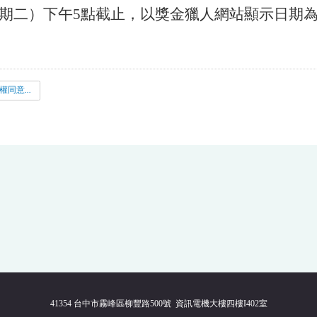
星期二）下午5點截止，以獎金獵人網站顯示日期
個人資料使用授權同意書.pdf
41354 台中市霧峰區柳豐路500號 資訊電機大樓四樓I402室